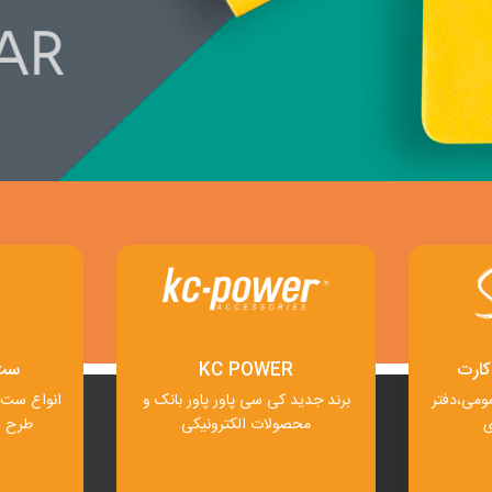
کارت
KC POWER
ست 
ومی،دفتر
برند جدید کی سی پاور پاور بانک و
انواع ست 
ی
محصولات الکترونیکی
طرح ه